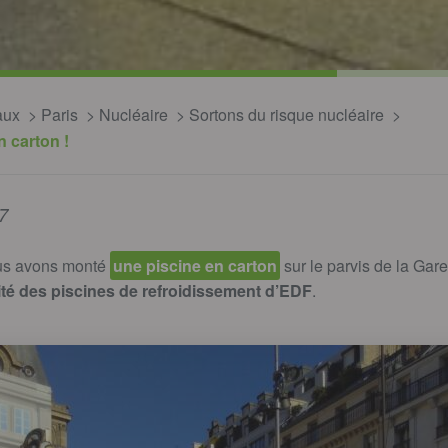
aux
Paris
Nucléaire
Sortons du risque nucléaire
n carton !
7
us avons monté
une piscine en carton
sur le parvis de la Gar
lité des piscines de refroidissement d’EDF
.