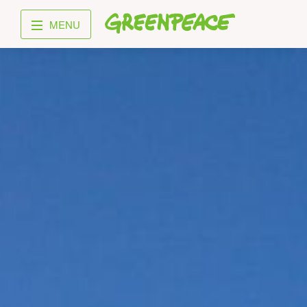
Greenpeace
MENU