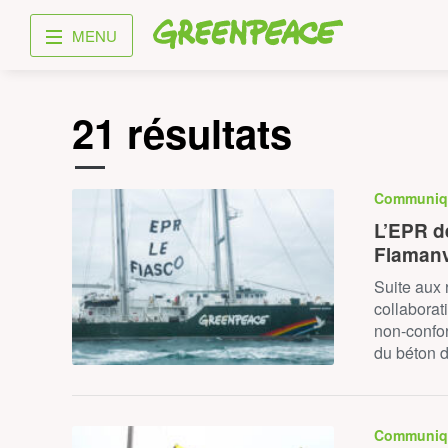
Greenpeace
MENU
21 résultats
Communiq
L’EPR d
Flamanv
Suite aux 
collaborat
non-confor
du béton 
Communiq