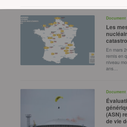
Document 
Les mes
nucléair
catastr
En mars 2
remis en q
niveau mon
ans…
Document 
Évaluat
génériqu
(ASN) re
de vie 