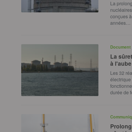
La prolong
nucléaire
conçues à
années…
Document 
La sûret
à l'aube
Les 32 ré
électrique
fonctionne
durée de 
Communiq
Prolonga