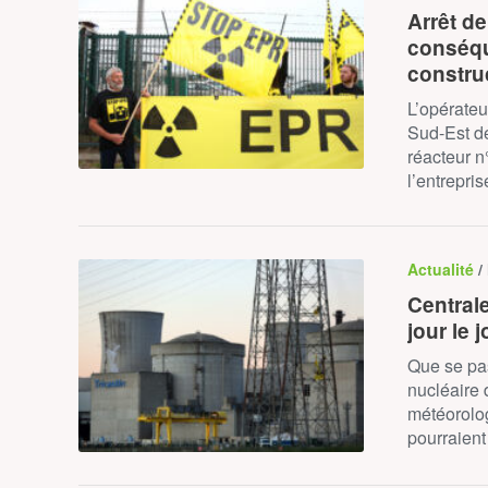
Arrêt de
conséqu
constru
L’opérateu
Sud-Est de
réacteur n
l’entrepr
Actualité
/
Centrale
jour le j
Que se pas
nucléaire 
météorolog
pourraient