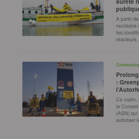
sûreté n
publiqu
A partir d
nucléaire 
les condit
réacteurs
Communiq
Prolonga
: Green
l’Autori
Ce matin,
le Conseil
(ASN) qui
autoriser 