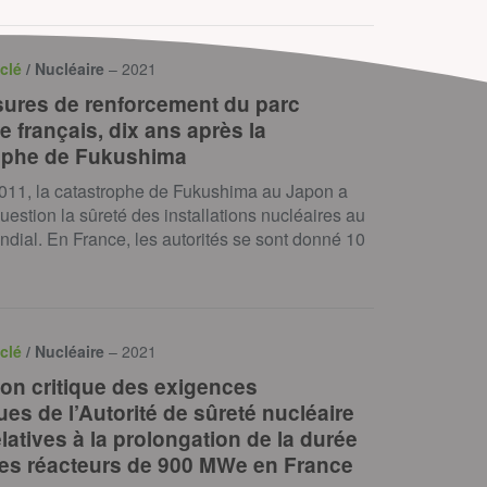
clé
/ Nucléaire
– 2021
ures de renforcement du parc
e français, dix ans après la
ophe de Fukushima
011, la catastrophe de Fukushima au Japon a
uestion la sûreté des installations nucléaires au
dial. En France, les autorités se sont donné 10
clé
/ Nucléaire
– 2021
ion critique des exigences
es de l’Autorité de sûreté nucléaire
latives à la prolongation de la durée
des réacteurs de 900 MWe en France