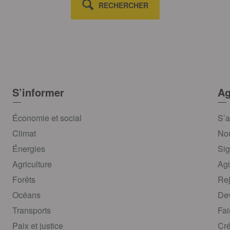
RECHERCHER
S’informer
Ag
Économie et social
S’a
Climat
Nou
Énergies
Sig
Agriculture
Agi
Forêts
Rej
Océans
Dev
Transports
Fai
Paix et justice
Cré