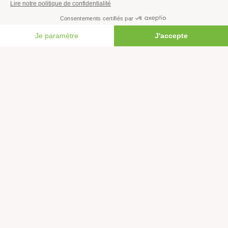
Fonctionnement
Histoire & victoires
FAIRE UN DON
Les bateaux de Greenpeace
S’informer
Économie et social
Climat
Énergies
Agriculture
Forêts
Océans
Transports
Paix et justice
Toutes nos actus