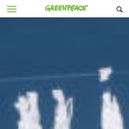
Greenpeace
MENU