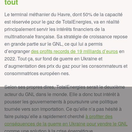
tout
Le terminal méthanier du Havre, dont 50% de la capacité
est réservée pour le gaz de TotalEnergies, va en réalité
principalement servir les intérêts financiers de la
multinationale française. Sa stratégie de croissance repose
en grande partie sur le GNL, ce qui lui a permis
d’engranger
des profits records de 19 milliards d’euros
en
2022. Tout ça, sur fond de guerre en Ukraine et
d’augmentation des prix du gaz pour les consommateurs et
consommatrices européen·nes.
Selon ses propres dires, TotalEnergies serait le deuxième
acteur du GNL dans le monde. Elle a donc tout intérêt à
pousser les gouvernements à poursuivre une politique
tournée vers son importation. Ce qu’elle n’a pas hésité à
faire puisqu’elle a rapidement cherché
à profiter des
conséquences de la guerre en Ukraine pour vendre le GNL
comme une solution à la crise énergétique.