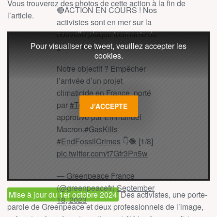
Vous trouverez des photos de cette action à la fin de
🔴ACTION EN COURS ! Nos
l’article.
activistes sont en mer sur la
nouvelle plaque tournante du
Pour visualiser ce tweet, veuillez accepter les
gaz de schiste.
cookies.
Notre objectif ? Empêcher
l’arrivée d’un projet
climaticide en France, porté
par
#TotalEnergies
et
J’ACCEPTE
approuvé par Emmanuel
Macron.
#GasKills
#EndFossilCrimes
👇🧶 [1/8]
pic.twitter.com/t7Gfr3Pn5w
— Greenpeace France
(@greenpeacefr)
September
Mise à jour du 1er octobre 2024
Des activistes, une porte-
18, 2023
parole de Greenpeace et deux professionnels de l’image,