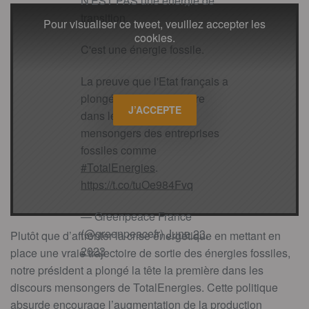
N'EST PAS une énergie de
transition.
Pour visualiser ce tweet, veuillez accepter les
cookies.
C'est une énergie fossile.
La preuve que l'Etat français a
plongé la tête la première
J’ACCEPTE
dans les discours
mensongers des entreprises
fossiles comme
#TotalEnergies
.
https://t.co/tuOe984Fvq
— Greenpeace France
(@greenpeacefr)
June 23,
Plutôt que d’affronter la crise énergétique en mettant en
2023
place une vraie trajectoire de sortie des énergies fossiles,
notre président a plongé la tête la première dans les
discours mensongers de TotalEnergies. Cette politique
absurde encourage l’augmentation de la production