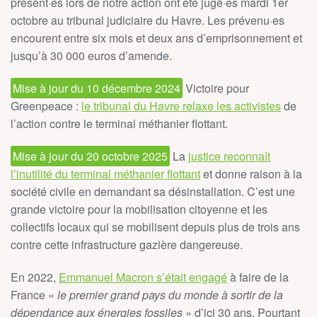
présent·es lors de notre action ont été jugé·es mardi 1er
octobre au tribunal judiciaire du Havre. L
es prévenu·es
encourent entre six mois et deux ans d’emprisonnement et
jusqu’à 30 000 euros d’amende.
Mise à jour du 10 décembre 2024
Victoire pour
Greenpeace :
le tribunal du Havre relaxe les activistes
de
l’action contre le terminal méthanier flottant.
Mise à jour du 20 octobre 2025
La
justice reconnaît
l’inutilité du terminal méthanier flottant
et donne raison à la
société civile en demandant sa désinstallation. C’est une
grande victoire pour la mobilisation citoyenne et les
collectifs locaux qui se mobilisent depuis plus de trois ans
contre cette infrastructure gazière dangereuse.
En 2022,
Emmanuel Macron s’était engagé
à faire de la
France «
le premier grand pays du monde à sortir de la
dépendance aux énergies fossiles
» d’ici 30 ans. Pourtant