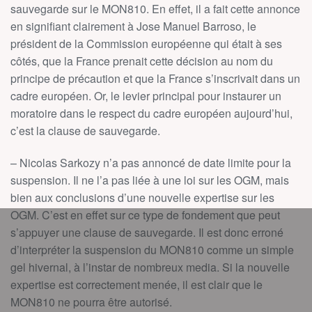
sauvegarde sur le MON810. En effet, il a fait cette annonce
en signifiant clairement à Jose Manuel Barroso, le
président de la Commission européenne qui était à ses
côtés, que la France prenait cette décision au nom du
principe de précaution et que la France s’inscrivait dans un
cadre européen. Or, le levier principal pour instaurer un
moratoire dans le respect du cadre européen aujourd’hui,
c’est la clause de sauvegarde.
– Nicolas Sarkozy n’a pas annoncé de date limite pour la
suspension. Il ne l’a pas liée à une loi sur les OGM, mais
bien aux conclusions d’une nouvelle expertise sur les
OGM. C’est en effet sur ce type de fondement que peut
s’appuyer une clause de sauvegarde. Il est donc erroné
d’interpréter la suspension du MON810 comme un simple
gel hivernal, à l’instar de nombreux media. Si la nouvelle
expertise est correctement menée, il est clair que le
MON810 ne pourra être autorisé.