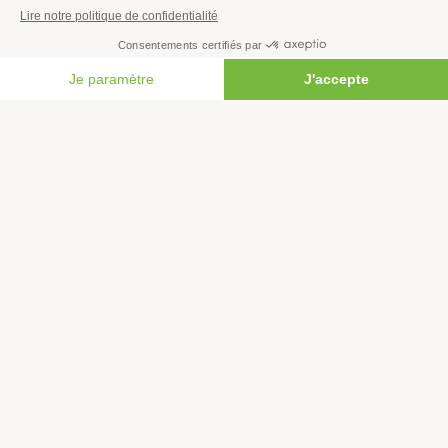
S’informer
Économie et social
FAIRE UN DON
Climat
Énergies
Agriculture
Forêts
Océans
Transports
Paix et justice
Toutes nos actus
Tous nos communiqués de presse
Tous nos rapports
Agir