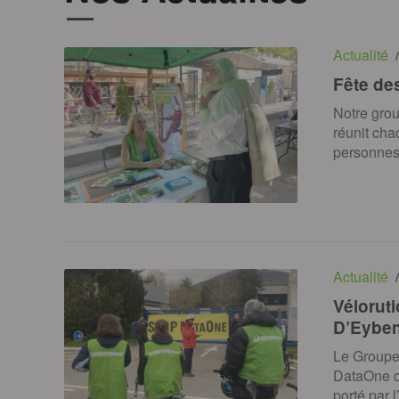
Actualité
/
Fête des
Notre grou
réunit cha
personnes
Actualité
/
Véloruti
D’Eyben
Le Groupe 
DataOne qu
porté par 