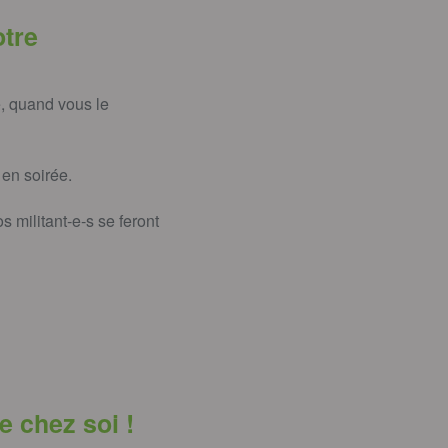
otre
e, quand vous le
 en soirée.
 militant‑e‑s se feront
e chez soi !