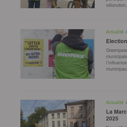
vélorutio
Actualité
/
Electio
Greenpeace
municipale
l’influenc
municipaux
Actualité
/
La Marc
2025