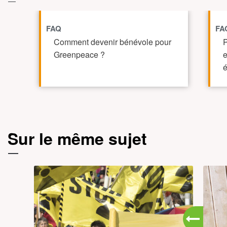
FAQ
FA
Comment devenir bénévole pour
P
Greenpeace ?
e
é
TOUT AFFICHE
Sur le même sujet