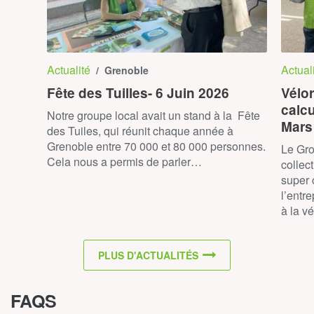
Actualité
Actual
/ Grenoble
Fête des Tuilles- 6 Juin 2026
Vélor
calc
Notre groupe local avait un stand à la Fête
Mars
des Tuiles, qui réunit chaque année à
Grenoble entre 70 000 et 80 000 personnes.
Le Gro
Cela nous a permis de parler…
collec
super 
l’entr
à la v
PLUS D'ACTUALITÉS
FAQS