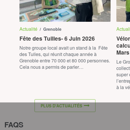
Actualité
Actual
/ Grenoble
Fête des Tuilles- 6 Juin 2026
Vélor
calc
Notre groupe local avait un stand à la Fête
Mars
des Tuiles, qui réunit chaque année à
Grenoble entre 70 000 et 80 000 personnes.
Le Gro
Cela nous a permis de parler…
collec
super 
l’entr
à la v
PLUS D'ACTUALITÉS
FAQS