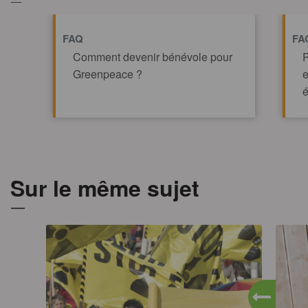
FAQ
FA
Comment devenir bénévole pour
P
Greenpeace ?
e
é
TOUT AFFICHE
Sur le même sujet