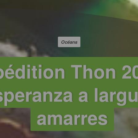
Océans
édition Thon 20
speranza a largu
amarres