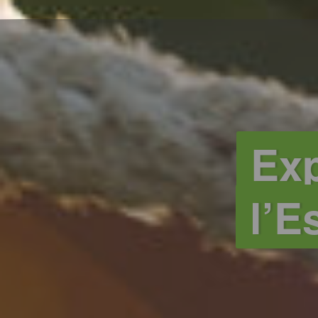
Exp
l’E