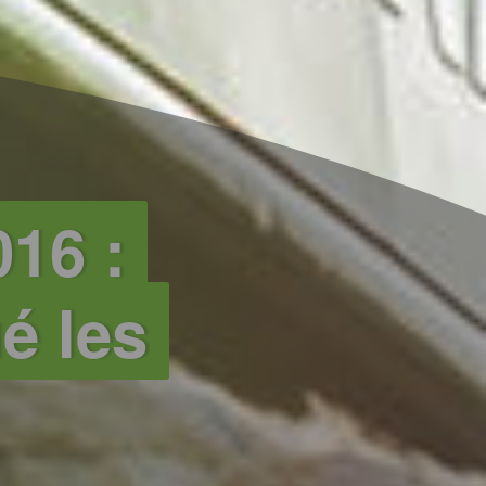
16 :
é les