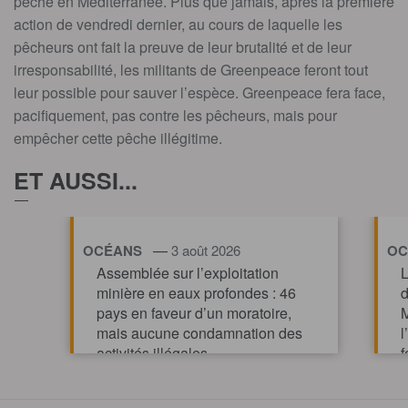
pêche en Méditerranée. Plus que jamais, après la première
action de vendredi dernier, au cours de laquelle les
pêcheurs ont fait la preuve de leur brutalité et de leur
irresponsabilité, les militants de Greenpeace feront tout
leur possible pour sauver l’espèce. Greenpeace fera face,
pacifiquement, pas contre les pêcheurs, mais pour
empêcher cette pêche illégitime.
ET AUSSI...
—
OCÉANS
3 août 2026
OC
Assemblée sur l’exploitation
L
minière en eaux profondes : 46
d
pays en faveur d’un moratoire,
M
mais aucune condamnation des
l
activités illégales
f
p
TOUT AFFICHE
m