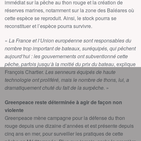
immédiat sur la pêche au thon rouge et la création de
réserves marines, notamment sur la zone des Baléares où
cette espèce se reproduit. Ainsi, le stock pourra se
reconstituer et l’espèce pourra survivre.
«
La France et l’Union européenne sont responsables du
nombre trop important de bateaux, suréquipés, qui pêchent
aujourd’hui : les gouvernements ont subventionné cette
pêche, parfois jusqu’à la moitié du prix du bateau
, explique
François Chartier.
Les senneurs équipés de haute
technologie ont proliféré, mais le nombre de thons, lui, a
dramatiquement chuté du fait de la surpêche.
»
Greenpeace reste déterminée à agir de façon non
violente
Greenpeace mène campagne pour la défense du thon
rouge depuis une dizaine d’années et est présente depuis
cinq ans en mer, pour surveiller les pratiques de cette