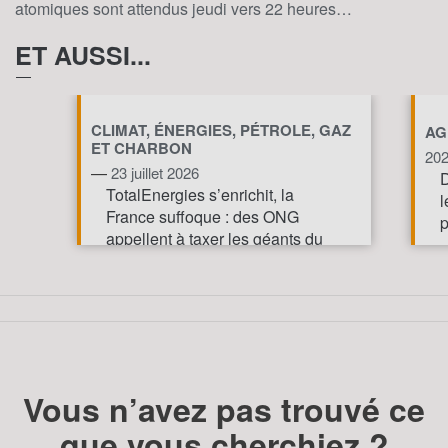
atomiques sont attendus jeudi vers 22 heures…
ET AUSSI...
CLIMAT, ÉNERGIES, PÉTROLE, GAZ
AG
ET CHARBON
20
—
23 juillet 2026
D
TotalEnergies s’enrichit, la
l
France suffoque : des ONG
p
appellent à taxer les géants du
pétrole et du gaz pour financer
l’action climatique.
TOUT AFFICHE
Vous n’avez pas trouvé ce
que vous cherchiez ?