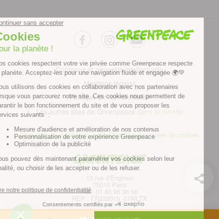
facebook
instagram
youtube
Contenus et propriété intellectuelle
Mentions légales
Politique de confidentialité
Les autres sites de Greenpeace
dans le monde
Cliquez-ici pour modifier vos préférences en matière de cookies
Greenpeace
13 rue d’Enghien
75010 Paris
Tel : 01 80 96 96 96
REP : FR232015_01WLTX
© Greenpeace France 2026