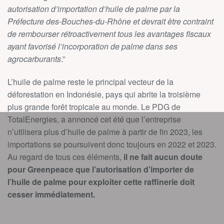
autorisation d’importation d’huile de palme par la
Préfecture des-Bouches-du-Rhône et devrait être contraint
de rembourser rétroactivement tous les avantages fiscaux
ayant favorisé l’incorporation de palme dans ses
agrocarburants
.”
L’huile de palme reste le principal vecteur de la
déforestation en Indonésie, pays qui abrite la troisième
plus grande forêt tropicale au monde. Le PDG de
TotalEnergies, a annoncé cet été que l’entreprise
n’utilisera plus d’huile de palme à partir de fin 2023, les
importations se poursuivent donc toujours en 2022 et 2023.
Au regard de tous ces éléments,
il ne fait aucun doute
pour Greenpeace que l’autorisation d’importer de
l’huile de palme pour exploiter cette raffinerie doit
cesser immédiatement.