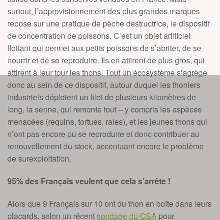
surtout, l’approvisionnement des plus grandes marques
repose sur une pratique de pêche destructrice, le dispositif
de concentration de poissons. C’est un objet artificiel
flottant qui permet aux petits poissons de s’abriter, de se
nourrir et de se reproduire. Ils en attirent de plus gros, qui
attirent à leur tour les thons. Tout un écosystème s’agrège
donc au sein de ce dispositif, autour duquel les thoniers
industriels déploient un filet de plusieurs kilomètres de
long, la senne, qui remonte tout – y compris les espèces
menacées (requins, tortues, raies), et les jeunes thons qui
n’ont pas encore pu se reproduire et donc contribuer au
renouvellement du stock, accentuant encore le problème
de surexploitation.
95% des Français veulent que cela s’arrête !
Alors que 9 Français sur 10 ont du thon en boîte dans leurs
placards, selon un récent
sondage du CSA
pour