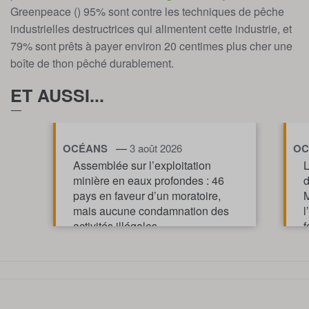
Greenpeace () 95% sont contre les techniques de pêche
industrielles destructrices qui alimentent cette industrie, et
79% sont prêts à payer environ 20 centimes plus cher une
boîte de thon pêché durablement.
ET AUSSI...
—
OCÉANS
3 août 2026
OC
Assemblée sur l’exploitation
L
minière en eaux profondes : 46
d
pays en faveur d’un moratoire,
M
mais aucune condamnation des
l
activités illégales
f
p
TOUT AFFICHE
m