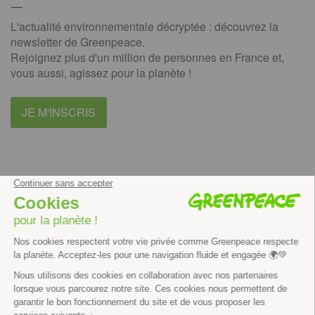
L'actualité environnementale décryptée : découvrez la
newsletter de Greenpeace.
Rejoignez plus d'un million de personnes en France et,
vous aussi, agissez pour la planète !
JE M'INSCRIS
facebook
instagram
youtube
Contenus et propriété intellectuelle
Mentions légales
Politique de confidentialité
Les autres sites de Greenpeace
dans le monde