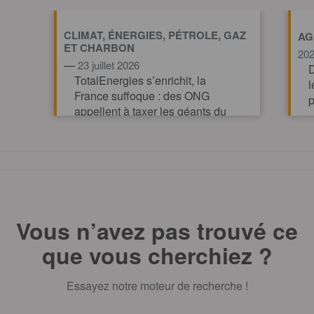
CLIMAT, ÉNERGIES, PÉTROLE, GAZ
AG
ET CHARBON
20
—
23 juillet 2026
D
TotalEnergies s’enrichit, la
l
France suffoque : des ONG
p
appellent à taxer les géants du
pétrole et du gaz pour financer
l’action climatique.
TOUT AFFICHE
Vous n’avez pas trouvé ce
que vous cherchiez ?
Essayez notre moteur de recherche !