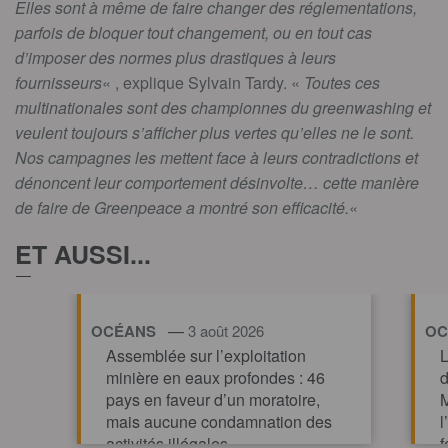
Elles sont à même de faire changer des réglementations,
parfois de bloquer tout changement, ou en tout cas
d’imposer des normes plus drastiques à leurs
fournisseurs
« , explique Sylvain Tardy. «
Toutes ces
multinationales sont des championnes du greenwashing et
veulent toujours s’afficher plus vertes qu’elles ne le sont.
Nos campagnes les mettent face à leurs contradictions et
dénoncent leur comportement désinvolte… cette manière
de faire de Greenpeace a montré son efficacité.
«
ET AUSSI...
—
OCÉANS
3 août 2026
OC
Assemblée sur l’exploitation
L
minière en eaux profondes : 46
d
pays en faveur d’un moratoire,
M
mais aucune condamnation des
l
activités illégales
f