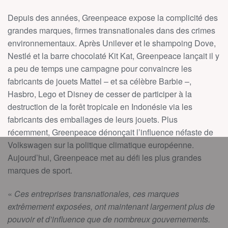
Depuis des années, Greenpeace expose la complicité des
grandes marques, firmes transnationales dans des crimes
environnementaux. Après Unilever et le shampoing Dove,
Nestlé et la barre chocolaté Kit Kat, Greenpeace lançait il y
a peu de temps une campagne pour convaincre les
fabricants de jouets Mattel – et sa célèbre Barbie –,
Hasbro, Lego et Disney de cesser de participer à la
destruction de la forêt tropicale en Indonésie via les
fabricants des emballages de leurs jouets. Plus
récemment, Greenpeace dénonçait l’influence néfaste de
Volkswagen sur la politique climatique européenne.
Aujourd’hui, Greenpeace met au défi les plus grandes
marques de sport.
«
Ces entreprises transnationales, ces marques
extrêmement exposées, ont maintenant largement plus de
pouvoir et d’influence que de nombreux gouvernements.