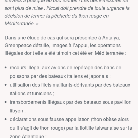
élevées à presque 60 000 tonnes ! Les demi-mesures ne
sont plus de mise : l’Iccat doit prendre de toute urgence la
décision de fermer la pêcherie du thon rouge en
Méditerranée.
»
Dans une étude de cas qui sera présentée à Antalya,
Greenpeace détaille, images à l’appui, les opérations
illégales dont elle a été témoin cet été en Méditerranée :
recours illégal aux avions de repérage des bans de
poissons par des bateaux italiens et japonais ;
utilisation des filets maillants-dérivants par des bateaux
italiens et tunisiens ;
transbordements illégaux par des bateaux sous pavillon
libyen ;
déclarations sous fausse appellation (thon obèse alors
qu’il s’agit de thon rouge) par la flottille taiwanaise sur la
zone Atlantique ;