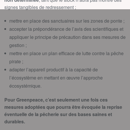
signes tangibles de redressement ;
mettre en place des sanctuaires sur les zones de ponte ;
accepter la prépondérance de l’avis des scientifiques et
appliquer le principe de précaution dans ses mesures de
gestion ;
mettre en place un plan efficace de lutte contre la pêche
pirate ;
adapter l’appareil productif à la capacité de
l’écosystème en mettant en œuvre l’approche
écosystémique.
Pour Greenpeace, c’est seulement une fois ces
mesures adoptées que pourra être évoquée la reprise
éventuelle de la pêcherie sur des bases saines et
durables.