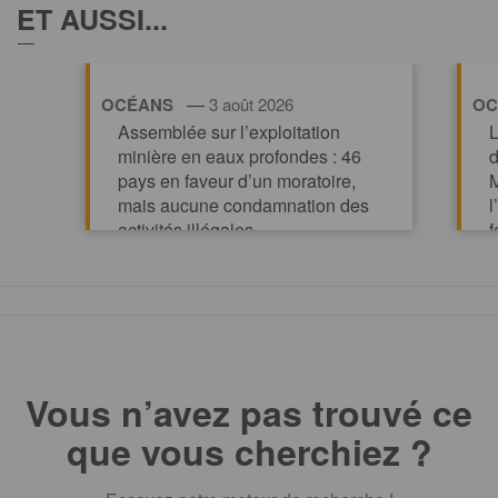
ET AUSSI...
—
OCÉANS
3 août 2026
OC
Assemblée sur l’exploitation
L
minière en eaux profondes : 46
d
pays en faveur d’un moratoire,
M
mais aucune condamnation des
l
activités illégales
f
p
TOUT AFFICHE
m
Vous n’avez pas trouvé ce
que vous cherchiez ?