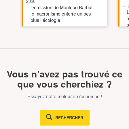
2026
—
Démission de Monique Barbut :
L
le macronisme enterre un peu
a
plus l’écologie
s
v
TOUT AFFICHE
Vous n’avez pas trouvé ce
que vous cherchiez ?
Essayez notre moteur de recherche !
RECHERCHER