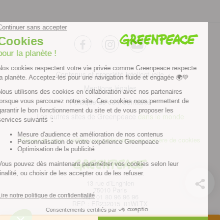
facebook
instagram
youtube
Contenus et propriété intellectuelle
Mentions légales
Politique de confidentialité
Les autres sites de Greenpeace
dans le monde
Cliquez-ici pour modifier vos préférences en matière de cookies
Greenpeace
13 rue d’Enghien
75010 Paris
Tel : 01 80 96 96 96
REP : FR232015_01WLTX
© Greenpeace France 2026