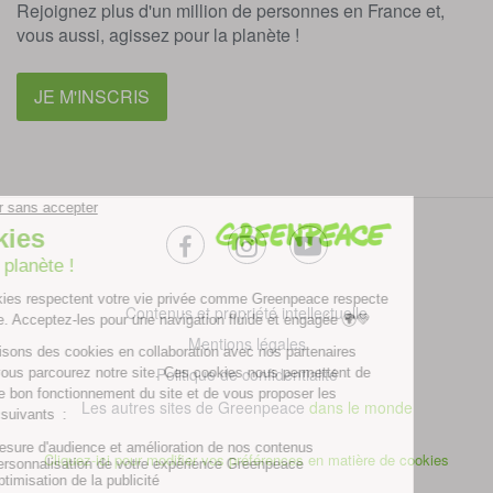
Rejoignez plus d'un million de personnes en France et,
vous aussi, agissez pour la planète !
JE M'INSCRIS
facebook
instagram
youtube
Contenus et propriété intellectuelle
Mentions légales
Politique de confidentialité
Les autres sites de Greenpeace
dans le monde
Cliquez-ici pour modifier vos préférences en matière de cookies