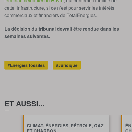
terminal méthanier du Havre
, qui confirme l’inutilité de
cette infrastructure, si ce n’est pour servir les intérêts
commerciaux et financiers de TotalEnergies.
La décision du tribunal devrait être rendue dans les
semaines suivantes.
#Energies fossiles
#Juridique
ET AUSSI...
CLIMAT, ÉNERGIES, PÉTROLE, GAZ
ÉN
ET CHARBON
CH