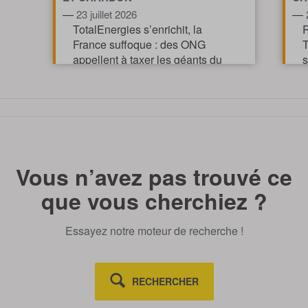
—
—
23 juillet 2026
TotalEnergies s’enrichit, la
R
France suffoque : des ONG
T
appellent à taxer les géants du
s
pétrole et du gaz pour financer
l’action climatique.
TOUT AFFICHE
Vous n’avez pas trouvé ce
que vous cherchiez ?
Essayez notre moteur de recherche !
RECHERCHER