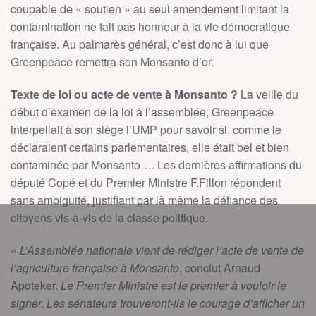
coupable de « soutien » au seul amendement limitant la
contamination ne fait pas honneur à la vie démocratique
française. Au palmarès général, c’est donc à lui que
Greenpeace remettra son Monsanto d’or.
Texte de loi ou acte de vente à Monsanto ?
La veille du
début d’examen de la loi à l’assemblée, Greenpeace
interpellait à son siège l’UMP pour savoir si, comme le
déclaraient certains parlementaires, elle était bel et bien
contaminée par Monsanto…. Les dernières affirmations du
député Copé et du Premier Ministre F.Fillon répondent
sans ambiguité, justifiant par là même la défiance des
citoyens vis-à-vis de la classe politique.
«
L’Assemblée nationale vient de rédiger l’acte de vente de
l’agriculture française à Monsanto
, conclut Arnaud
Apoteker.
Le Premier Ministre est le premier à vouloir le
signer. Les sénateurs trouveront-ils le courage d’afficher un