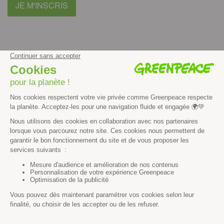
JE M'INSCRIS
facebook
instagram
youtube
Contenus et propriété intellectuelle
Mentions légales
Politique de confidentialité
Les autres sites de Greenpeace
dans le monde
Cliquez-ici pour modifier vos préférences en matière de cookies
Greenpeace
13 rue d’Enghien
75010 Paris