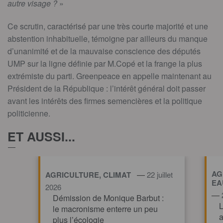
autre visage ?
»
Ce scrutin, caractérisé par une très courte majorité et une
abstention inhabituelle, témoigne par ailleurs du manque
d’unanimité et de la mauvaise conscience des députés
UMP sur la ligne définie par M.Copé et la frange la plus
extrémiste du parti. Greenpeace en appelle maintenant au
Président de la République : l’intérêt général doit passer
avant les intérêts des firmes semencières et la politique
politicienne.
ET AUSSI...
AG
—
AGRICULTURE, CLIMAT
22 juillet
EA
2026
—
Démission de Monique Barbut :
L
le macronisme enterre un peu
a
plus l’écologie