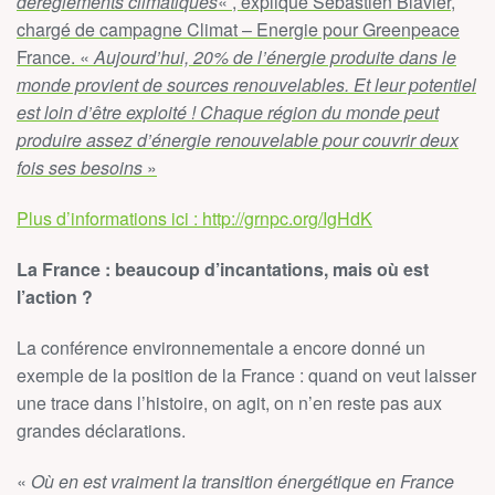
dérèglements climatiques
« , explique Sébastien Blavier,
chargé de campagne Climat – Energie pour Greenpeace
France. «
Aujourd’hui, 20% de l’énergie produite dans le
monde provient de sources renouvelables. Et leur potentiel
est loin d’être exploité ! Chaque région du monde peut
produire assez d’énergie renouvelable pour couvrir deux
fois ses besoins
»
Plus d’informations ici :
http://grnpc.org/IgHdK
La France : beaucoup d’incantations, mais où est
l’action ?
La conférence environnementale a encore donné un
exemple de la position de la France : quand on veut laisser
une trace dans l’histoire, on agit, on n’en reste pas aux
grandes déclarations.
«
Où en est vraiment la transition énergétique en France