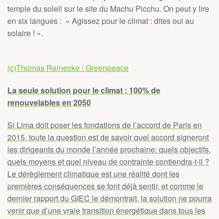
temple du soleil sur le site du Machu Picchu. On peut y lire
en six langues : » Agissez pour le climat : dites oui au
solaire ! ».
(c)Thomas Reinecke / Greenpeace
La seule solution pour le climat : 100% de
renouvelables en 2050
Si Lima doit poser les fondations de l’accord de Paris en
2015, toute la question est de savoir quel accord signeront
les dirigeants du monde l’année prochaine: quels objectifs,
quels moyens et quel niveau de contrainte contiendra-t-il ?
Le dérèglement climatique est une réalité dont les
premières conséquences se font déjà sentir, et comme le
dernier rapport du GIEC le démontrait, la solution ne pourra
venir que d’une vraie transition énergétique dans tous les