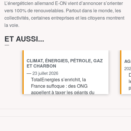
L’énergéticien allemand E-ON vient d’annoncer s’orienter
vers 100% de renouvelables. Partout dans le monde, les
collectivités, certaines entreprises et les citoyens montrent
la voie.
ET AUSSI...
CLIMAT, ÉNERGIES, PÉTROLE, GAZ
AG
ET CHARBON
20
—
23 juillet 2026
D
TotalEnergies s’enrichit, la
l
France suffoque : des ONG
p
appellent à taxer les géants du
pétrole et du gaz pour financer
l’action climatique.
TOUT AFFICHE