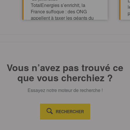
D
TotalEnergies s’enrichit, la
l
France suffoque : des ONG
p
appellent à taxer les géants du
pétrole et du gaz pour financer
l’action climatique.
TOUT AFFICHE
Vous n’avez pas trouvé ce
que vous cherchiez ?
Essayez notre moteur de recherche !
RECHERCHER