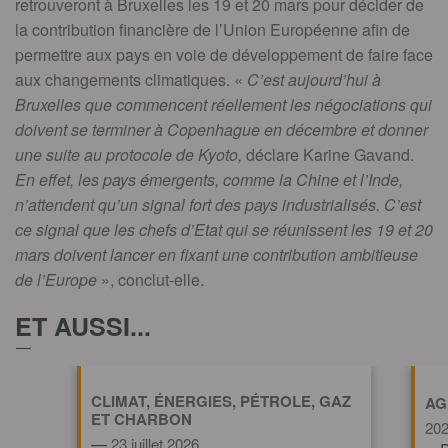
retrouveront à Bruxelles les 19 et 20 mars pour décider de
la contribution financière de l’Union Européenne afin de
permettre aux pays en voie de développement de faire face
aux changements climatiques. «
C’est aujourd’hui à
Bruxelles que commencent réellement les négociations qui
doivent se terminer à Copenhague en décembre et donner
une suite au protocole de Kyoto,
déclare Karine Gavand.
En effet, les pays émergents, comme la Chine et l’Inde,
n’attendent qu’un signal fort des pays industrialisés. C’est
ce signal que les chefs d’Etat qui se réunissent les 19 et 20
mars doivent lancer en fixant une contribution ambitieuse
de l’Europe
», conclut-elle.
ET AUSSI...
CLIMAT, ÉNERGIES, PÉTROLE, GAZ
AG
ET CHARBON
20
—
23 juillet 2026