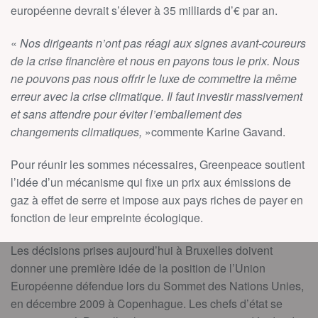
européenne devrait s’élever à 35 milliards d’€ par an.
«
Nos dirigeants n’ont pas réagi aux signes avant-coureurs
de la crise financière et nous en payons tous le prix. Nous
ne pouvons pas nous offrir le luxe de commettre la même
erreur avec la crise climatique. Il faut investir massivement
et sans attendre pour éviter l’emballement des
changements climatiques,
»commente Karine Gavand.
Pour réunir les sommes nécessaires, Greenpeace soutient
l’idée d’un mécanisme qui fixe un prix aux émissions de
gaz à effet de serre et impose aux pays riches de payer en
fonction de leur empreinte écologique.
Les décisions prises aujourd’hui à Bruxelles doivent
donner une première idée de la position de l’Union
Européenne défendue lors du Sommet des Nations Unies,
en décembre 2009 à Copenhague. Les chefs d’état se