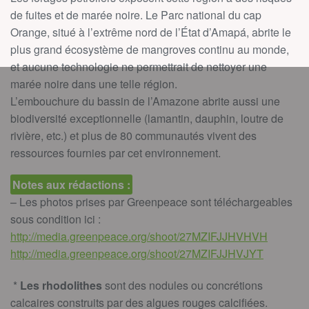
de fuites et de marée noire. Le Parc national du cap
Orange, situé à l’extrême nord de l’État d’Amapá, abrite le
plus grand écosystème de mangroves continu au monde,
et aucune technologie ne permettrait de nettoyer une
marée noire dans une telle région.
L’embouchure du bassin de l’Amazone abrite aussi une
biodiversité exceptionnelle (lamantin, dauphin, loutre de
rivière, etc.) et plus de 80 communautés vivent des
ressources fournies par cet environnement.
Notes aux rédactions :
– Les photos prises par Greenpeace sont téléchargeables
sous condition ici :
http://media.greenpeace.org/shoot/27MZIFJJHVHVH
http://media.greenpeace.org/shoot/27MZIFJJHVJYT
*
Les rhodolithes
sont des nodules ou concrétions
calcaires construits par des algues rouges calcifiées.