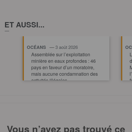
ET AUSSI...
—
OCÉANS
3 août 2026
OC
Assemblée sur l’exploitation
L
minière en eaux profondes : 46
d
pays en faveur d’un moratoire,
M
mais aucune condamnation des
l
activités illégales
f
p
TOUT AFFICHE
m
Vous n’avez pas trouvé ce