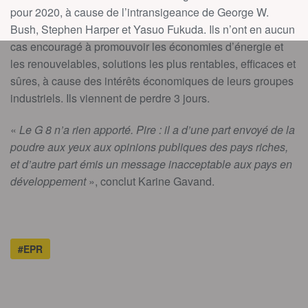
pour 2020, à cause de l’intransigeance de George W.
Bush, Stephen Harper et Yasuo Fukuda. Ils n’ont en aucun
cas encouragé à promouvoir les économies d’énergie et
les renouvelables, solutions les plus rentables, efficaces et
sûres, à cause des intérêts économiques de leurs groupes
industriels. Ils viennent de perdre 3 jours.
«
Le G 8 n’a rien apporté. Pire : il a d’une part envoyé de la
poudre aux yeux aux opinions publiques des pays riches,
et d’autre part émis un message inacceptable aux pays en
développement
», conclut Karine Gavand.
#EPR