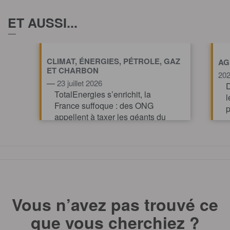
ET AUSSI...
CLIMAT, ÉNERGIES, PÉTROLE, GAZ
AG
ET CHARBON
20
—
23 juillet 2026
D
TotalEnergies s’enrichit, la
l
France suffoque : des ONG
p
appellent à taxer les géants du
pétrole et du gaz pour financer
l’action climatique.
TOUT AFFICHE
Vous n’avez pas trouvé ce
que vous cherchiez ?