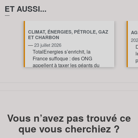
ET AUSSI...
CLIMAT, ÉNERGIES, PÉTROLE, GAZ
AG
ET CHARBON
20
—
23 juillet 2026
D
TotalEnergies s’enrichit, la
l
France suffoque : des ONG
p
appellent à taxer les géants du
pétrole et du gaz pour financer
l’action climatique.
TOUT AFFICHE
Vous n’avez pas trouvé ce
que vous cherchiez ?