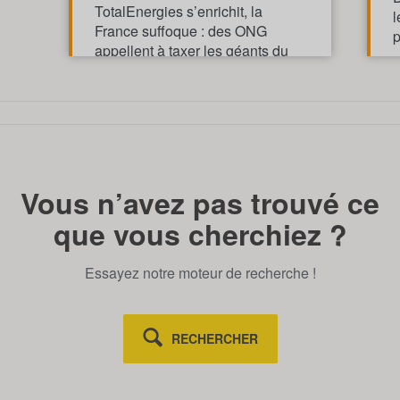
TotalEnergies s’enrichit, la
l
France suffoque : des ONG
p
appellent à taxer les géants du
pétrole et du gaz pour financer
l’action climatique.
TOUT AFFICHE
Vous n’avez pas trouvé ce
que vous cherchiez ?
Essayez notre moteur de recherche !
RECHERCHER