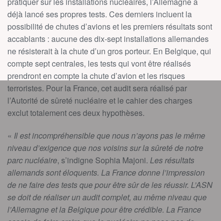
pratiquer sur les installations nucléaires, l’Allemagne a
déjà lancé ses propres tests. Ces derniers incluent la
possibilité de chutes d’avions et les premiers résultats sont
accablants : aucune des dix-sept installations allemandes
ne résisterait à la chute d’un gros porteur. En Belgique, qui
compte sept centrales, les tests qui vont être réalisés
prendront en compte la chute d’avion et les risques
terroristes. Pour la France, cet audit sera réalisé par
l’Autorité de sûreté nucléaire et le cahier des charges
exclut totalement ces deux hypothèses.
«
Il est incompréhensible que nous n’ayons pas le même
niveau d’exigence que nos voisins sur la sûreté de notre
parc nucléaire
, s’indigne Sophia Majoni.
Les résultats
allemands sont éloquents. La France donne l’impression
de ne faire des tests que pour être sûr de les réussir. L’ASN
se doit de réaliser un audit complet, au même niveau que
l’Allemagne et la Belgique pour être crédible. La France