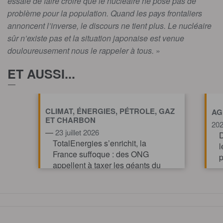
essaie de faire croire que le nucléaire ne pose pas de
problème pour la population. Quand les pays frontaliers
annoncent l’inverse, le discours ne tient plus. Le nucléaire
sûr n’existe pas et la situation japonaise est venue
douloureusement nous le rappeler à tous.
»
ET AUSSI...
CLIMAT, ÉNERGIES, PÉTROLE, GAZ
AG
ET CHARBON
20
—
23 juillet 2026
D
TotalEnergies s’enrichit, la
l
France suffoque : des ONG
p
appellent à taxer les géants du
pétrole et du gaz pour financer
l’action climatique.
TOUT AFFICHE