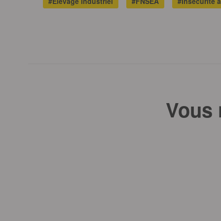
#Elevage industriel
#FNSEA
#Insécurité a
Vous 