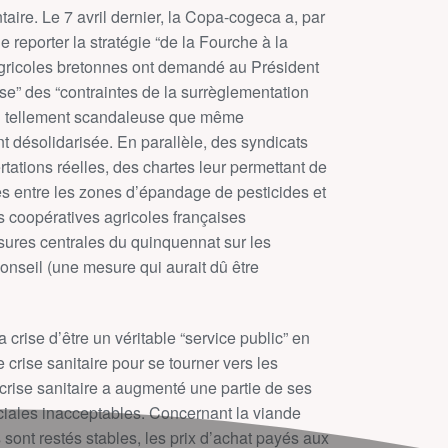
aire. Le 7 avril dernier, la Copa-cogeca a, par
eporter la stratégie “de la Fourche à la
s agricoles bretonnes ont demandé au Président
ise” des “contraintes de la surrèglementation
on tellement scandaleuse que même
ent désolidarisée. En parallèle, des syndicats
rtations réelles, des chartes leur permettant de
es entre les zones d’épandage de pesticides et
es coopératives agricoles françaises
ures centrales du quinquennat sur les
conseil (une mesure qui aurait dû être
a crise d’être un véritable “service public” en
 crise sanitaire pour se tourner vers les
e crise sanitaire a augmenté une partie de ses
iales inacceptables. Concernant la viande
sont restés stables, les prix d’achat payés aux