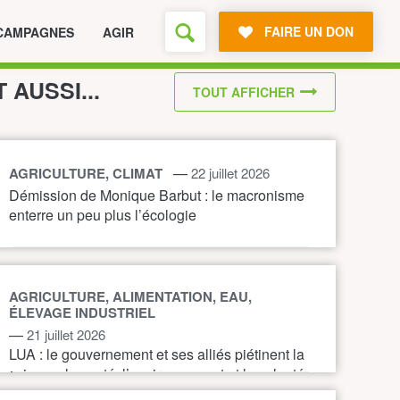
FAIRE UN DON
CAMPAGNES
AGIR
T AUSSI...
TOUT AFFICHER
—
AGRICULTURE, CLIMAT
22 juillet 2026
Démission de Monique Barbut : le macronisme
enterre un peu plus l’écologie
AGRICULTURE, ALIMENTATION, EAU,
ÉLEVAGE INDUSTRIEL
—
21 juillet 2026
LUA : le gouvernement et ses alliés piétinent la
science, la santé, l’environnement et la volonté
citoyenne