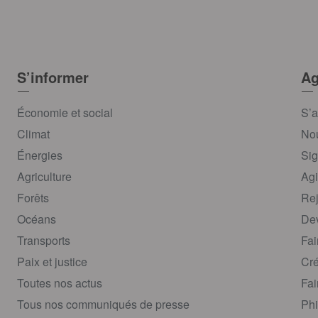
S’informer
Ag
Économie et social
S’a
Climat
Nou
Énergies
Sig
Agriculture
Agi
Forêts
Rej
Océans
Dev
Transports
Fai
Paix et justice
Cré
Toutes nos actus
Fai
Tous nos communiqués de presse
Phi