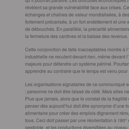
qu’il pourrait paraître. Les difficultés économiques
révèlent sa grande vulnérabilité face aux crises. 
échanges et chaînes de valeur mondialisées, à des 
fortement précarisée, à un fort endettement et une 
de débouchés. En parallèle, la précarité alimentaire
la fermeture des cantines et la baisse des revenus.
Cette conjonction de faits inacceptables montre à l’
industrielle ne reculent devant rien, même devant l’
majeure pour défendre un système périmé. Pourtant
apprendre au contraire que le temps est venu pour
Les organisations signataires de ce communiqué sou
: personne ne doit être laissé de côté. Mais elles 
Plus que jamais, alors que le constat de la fragilit
penser dès aujourd’hui doit être synonyme d’une tr
alimentaire pour créer des emplois dignement rému
tous. Ceci doit passer par une réorientation à 180°
pesticide, et les productions diversifiées au niveau d