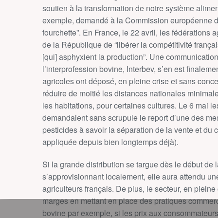
soutien à la transformation de notre système aliment
exemple, demandé à la Commission européenne de r
fourchette”. En France, le 22 avril, les fédération
de la République de “libérer la compétitivité frança
[qui] asphyxient la production”. Une communicati
l’interprofession bovine, Interbev, s’en est finalem
agricoles ont déposé, en pleine crise et sans conce
réduire de moitié les distances nationales minimal
les habitations, pour certaines cultures. Le 6 mai l
demandaient sans scrupule le report d’une des mes
pesticides à savoir la séparation de la vente et du 
appliquée depuis bien longtemps déjà).
Si la grande distribution se targue dès le début de l
s’approvisionnant localement, elle aura attendu une
agriculteurs français. De plus, le secteur, en plein
marges en mettant en place des pratiques commerc
bovine par exemple, si les prix aux consommateurs 