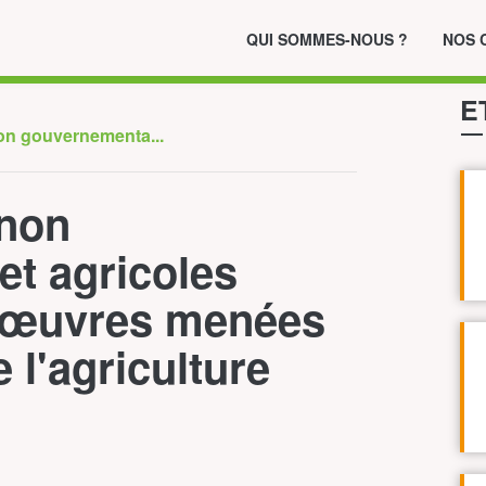
QUI SOMMES-NOUS ?
NOS 
E
on gouvernementa...
 non
t agricoles
nœuvres menées
 l'agriculture