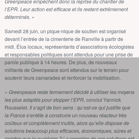
Greenpeace empêchent donc la reprise du chantier de
l’EPR. Leur action est efficace et ils restent extrêmement
déterminés.
»
Samedi 28 juin, un pique-nique de soutien est organisé
devant l’entrée de la cimenterie de Ranville à partir de
midi. Élus locaux, représentants d’associations écologistes
et responsables politiques sont attendus pour une prise de
parole publique à 14 heures. De plus, de nouveaux
militants de Greenpeace sont attendus sur le terrain pour
soutenir leurs camarades et renforcer la mobilisation.
«
Greenpeace reste fermement décidé à utiliser les moyens
les plus adaptés pour stopper l’EPR
, conclut Yannick
Rousselet.
Il s’agit de bon sens : qu’est-ce qui justifie que
la France s’entête à construire un nouveau réacteur très
coûteux et complètement inutile, alors qu’elle dispose de
solutions beaucoup plus efficaces, économiques, sûres et
rapides que le nucléaire ? La première de ces solutions est