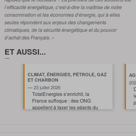
l’efficacité énergétique, c’est-à-dire la maîtrise de notre
consommation et les économies d’énergie, qui à elles
seules répondent aux enjeux des changements
climatiques, de la sécurité énergétique et du pouvoir
d’achat des Français.
»
ET AUSSI...
CLIMAT, ÉNERGIES, PÉTROLE, GAZ
AG
ET CHARBON
20
—
23 juillet 2026
D
TotalEnergies s’enrichit, la
l
France suffoque : des ONG
p
appellent à taxer les géants du
pétrole et du gaz pour financer
l’action climatique.
TOUT AFFICHE