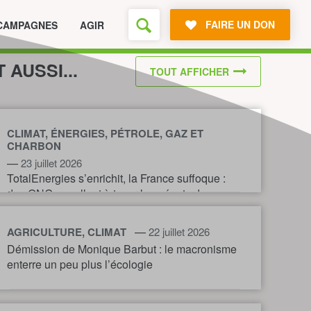
FAIRE UN DON
CAMPAGNES
AGIR
T AUSSI...
TOUT AFFICHER
CLIMAT, ÉNERGIES, PÉTROLE, GAZ ET
CHARBON
—
23 juillet 2026
TotalEnergies s’enrichit, la France suffoque :
des ONG appellent à taxer les géants du
pétrole et du gaz pour financer l’action
climatique.
—
AGRICULTURE, CLIMAT
22 juillet 2026
Démission de Monique Barbut : le macronisme
enterre un peu plus l’écologie