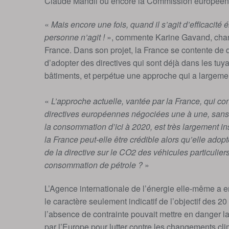
Claude Mandil ou encore la Commission europé
«
Mais encore une fois, quand il s’agit d’efficacité
personne n’agit !
», commente Karine Gavand, cha
France. Dans son projet, la France se contente 
d’adopter des directives qui sont déjà dans les tuy
bâtiments, et perpétue une approche qui a largemen
«
L’approche actuelle, vantée par la France, qui con
directives européennes négociées une à une, sans l
la consommation d’ici à 2020, est très largement in
la France peut-elle être crédible alors qu’elle adop
de la directive sur le CO2 des véhicules particulier
consommation de pétrole ?
»
L’Agence internationale de l’énergie elle-même a 
le caractère seulement indicatif de l’objectif des 2
l’absence de contrainte pouvait mettre en danger la
par l’Europe pour lutter contre les changements cli