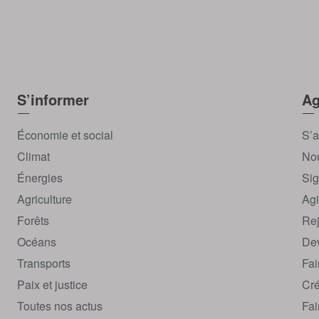
S’informer
Ag
Économie et social
S’a
Climat
Nou
Énergies
Sig
Agriculture
Agi
Forêts
Rej
Océans
Dev
Transports
Fai
Paix et justice
Cré
Toutes nos actus
Fai