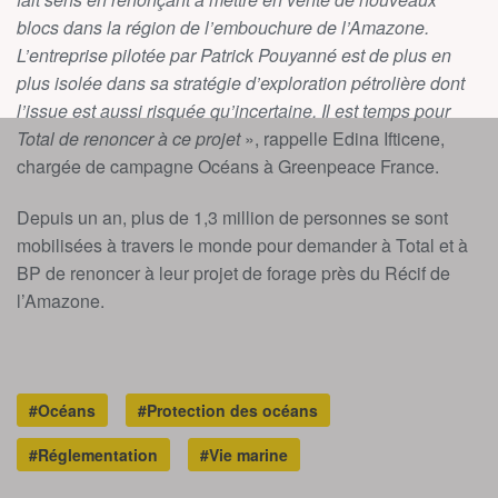
blocs dans la région de l’embouchure de l’Amazone.
L’entreprise pilotée par Patrick Pouyanné est de plus en
plus isolée dans sa stratégie d’exploration pétrolière dont
l’issue est aussi risquée qu’incertaine. Il est temps pour
Total de renoncer à ce projet
», rappelle Edina Ifticene,
chargée de campagne Océans à Greenpeace France.
Depuis un an, plus de 1,3 million de personnes se sont
mobilisées à travers le monde pour demander à Total et à
BP de renoncer à leur projet de forage près du Récif de
l’Amazone.
#Océans
#Protection des océans
#Réglementation
#Vie marine