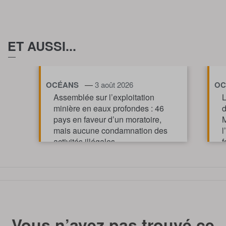
ET AUSSI...
—
OCÉANS
3 août 2026
OC
Assemblée sur l’exploitation
L
minière en eaux profondes : 46
d
pays en faveur d’un moratoire,
M
mais aucune condamnation des
l
activités illégales
f
p
TOUT AFFICHE
m
Vous n’avez pas trouvé ce