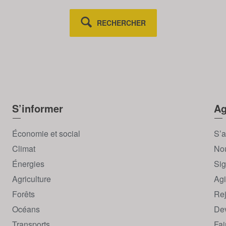
RECHERCHER
S’informer
Ag
Économie et social
S’a
Climat
Nou
Énergies
Sig
Agriculture
Agi
Forêts
Rej
Océans
Dev
Transports
Fai