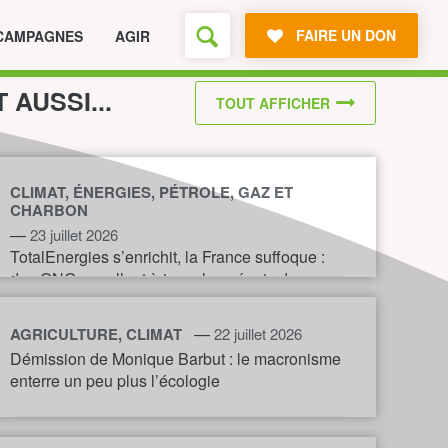
FAIRE UN DON
CAMPAGNES
AGIR
T AUSSI...
TOUT AFFICHER
CLIMAT, ÉNERGIES, PÉTROLE, GAZ ET
CHARBON
—
23 juillet 2026
TotalEnergies s’enrichit, la France suffoque :
des ONG appellent à taxer les géants du
pétrole et du gaz pour financer l’action
climatique.
—
AGRICULTURE, CLIMAT
22 juillet 2026
Démission de Monique Barbut : le macronisme
enterre un peu plus l’écologie