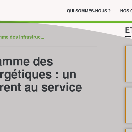
QUI SOMMES-NOUS ?
NOS 
E
e des infrastruc...
amme des
rgétiques : un
ent au service