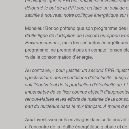
électriques que la PPI doit définir les investissem
détourné le but de la PPI pour en faire un outil de
sacrifie à nouveau notre politique énergétique sur l’
Monsieur Borloo prétend que son programme des inf
droite ligne de l’adoption de l’accord européen E
Environnement
», mais les scénarios énergétiques 
programme, ne prennent pas en compte l’ensemble 
% de la consommation d’énergie.
Au contraire, «
pour justifier un second EPR injusti
spectaculaire des exportations d’électricité : jusq
soit l’équivalent de la production d’électricité de 1
impensable de se fixer comme objectif d’augmenter
renouvelables et les efforts de maîtrise de la conso
part du nucléaire dans le mix français. A moins d’e
Aux investissements envisagés dans cette nouvelle 
à l’encontre de la réalité énergétique globale et de