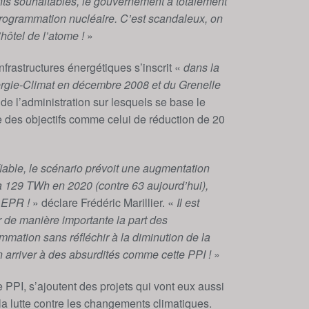
ents souhaitables, le gouvernement a totalement
 programmation nucléaire. C’est scandaleux, on
hôtel de l’atome !
»
rastructures énergétiques s’inscrit «
dans la
nergie-Climat en décembre 2008 et du Grenelle
de l’administration sur lesquels se base le
des objectifs comme celui de réduction de 20
fiable, le scénario prévoit une augmentation
u’à 129 TWh en 2020 (contre 63 aujourd’hui),
1 EPR !
» déclare Frédéric Marillier. «
Il est
 de manière importante la part des
mmation sans réfléchir à la diminution de la
n arriver à des absurdités comme cette PPI !
»
PPI, s’ajoutent des projets qui vont eux aussi
 la lutte contre les changements climatiques.