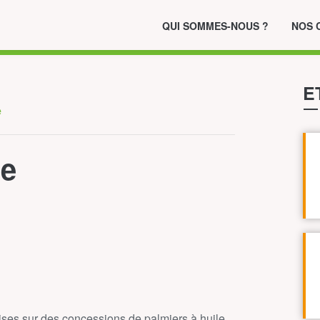
QUI SOMMES-NOUS ?
NOS 
E
e
ée
ises sur des concessions de palmiers à huile