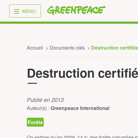
Greenpeace
MENU
Accueil
Documents clés
Destruction certifié
Destruction certifi
Publié en 2013
Auteur(s) :
Greenpeace International
Forêts
On estime qu’en 2009, 14 % des forêts naturelles s