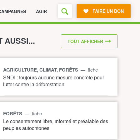
FAIRE UN DON
CAMPAGNES
AGIR
T AUSSI...
TOUT AFFICHER
AGRICULTURE, CLIMAT, FORÊTS —
fiche
SNDI : toujours aucune mesure concrète pour
lutter contre la déforestation
FORÊTS —
fiche
Le consentement libre, informé et préalable des
peuples autochtones