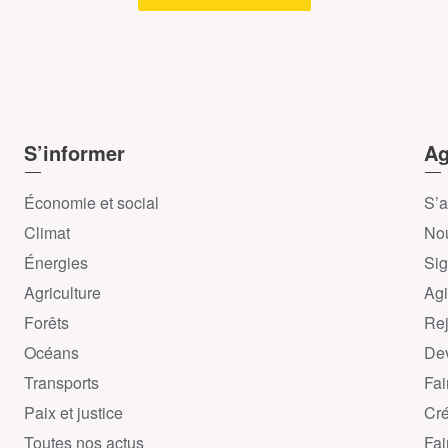
S’informer
Ag
Économie et social
S’a
Climat
Nou
Énergies
Sig
Agriculture
Agi
Forêts
Rej
Océans
Dev
Transports
Fai
Paix et justice
Cré
Toutes nos actus
Fai