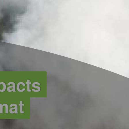
mpacts
mat