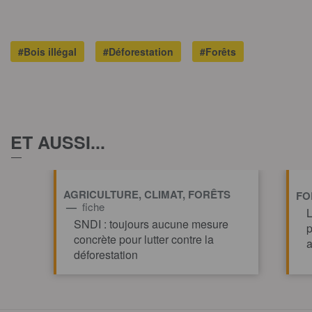
#Bois illégal
#Déforestation
#Forêts
ET AUSSI...
AGRICULTURE, CLIMAT, FORÊTS
FO
—
fiche
L
SNDI : toujours aucune mesure
p
concrète pour lutter contre la
a
déforestation
TOUT AFFICHE