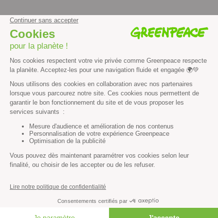
facebook
instagram
youtube
Contenus et propriété intellectuelle
Mentions légales
Politique de confidentialité
Les autres sites de Greenpeace
dans le monde
Cliquez-ici pour modifier vos préférences en matière de cookies
Greenpeace
13 rue d’Enghien
75010 Paris
Tel : 01 80 96 96 96
REP : FR232015_01WLTX
© Greenpeace France 2026
FAIRE UN DON