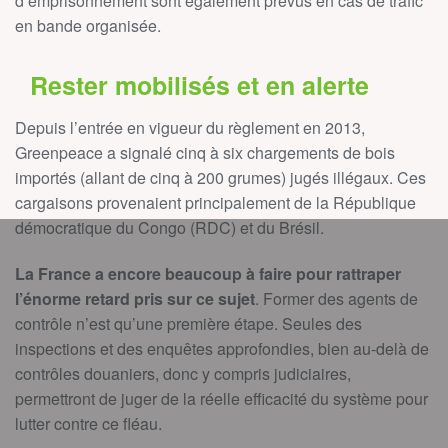
d’emprisonnement sont également prévus en cas de trafic
en bande organisée.
Rester mobilisés et en alerte
Depuis l’entrée en vigueur du règlement en 2013,
Greenpeace a signalé cinq à six chargements de bois
importés (allant de cinq à 200 grumes) jugés illégaux. Ces
cargaisons provenaient principalement de la République
démocratique du Congo (RDC) et du Brésil.
La France a encore beaucoup à faire pour rattraper
l’énorme retard pris sur ce sujet
. Former des agents de
contrôle n’est qu’une première étape. Seules des
inspections et des enquêtes approfondies, bien au-delà de
contrôles douaniers, donc y compris judiciaires,
permettront de juger de la réelle efficacité du système pour
lutter contre ce fléau.