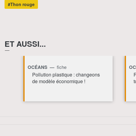
#Thon rouge
ET AUSSI...
OCÉANS —
fiche
O
Pollution plastique : changeons
P
de modèle économique !
t
TOUT AFFICHE