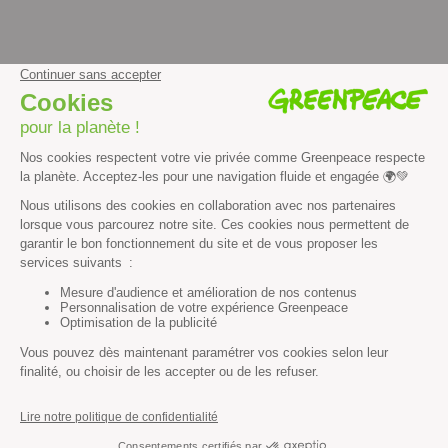
facebook
instagram
youtube
Contenus et propriété intellectuelle
Mentions légales
Politique de confidentialité
Les autres sites de Greenpeace
dans le monde
Cliquez-ici pour modifier vos préférences en matière de cookies
Greenpeace
13 rue d’Enghien
75010 Paris
Tel : 01 80 96 96 96
REP : FR232015_01WLTX