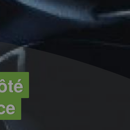
ôté
ce