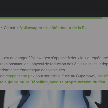
Climat
Volkswagen : le côté obscur de la F...
re – est en danger. Volkswagen s’oppose à deux lois européenne
a revalorisation de l’objectif de réduction des émissions, et l’ad
performance énergétique des véhicules.
e de
remporter un prix
pour son film diffusé au Superbowl,
intitul
 aujourd’hui la Rébellion, avec sa propre version du film