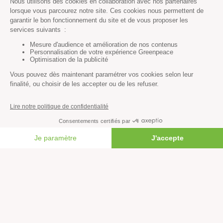
Agriculture
Forêts
Océans
Transports
Paix et justice
Toutes nos actus
Tous nos communiqués de presse
Tous nos rapports
FAIRE UN DON
Agir
S’abonner à la newsletter
Nous suivre sur les réseaux
Signer nos pétitions
Agir au quotidien