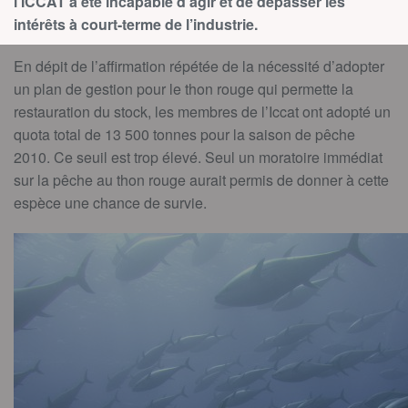
l’ICCAT a été incapable d’agir et de dépasser les
intérêts à court-terme de l’industrie.
En dépit de l’affirmation répétée de la nécessité d’adopter
un plan de gestion pour le thon rouge qui permette la
restauration du stock, les membres de l’Iccat ont adopté un
quota total de 13 500 tonnes pour la saison de pêche
2010. Ce seuil est trop élevé. Seul un moratoire immédiat
sur la pêche au thon rouge aurait permis de donner à cette
espèce une chance de survie.