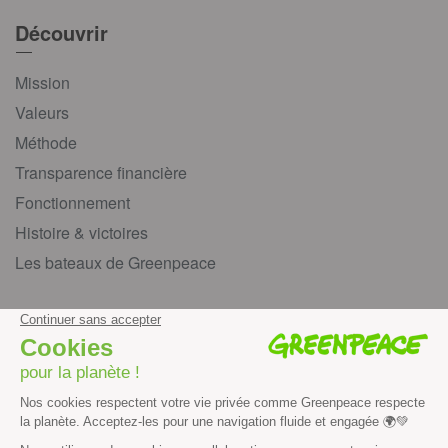
Découvrir
Mission
Valeurs
Méthode
Transparence financière
Fonctionnement
Histoire & victoires
Les bateaux de Greenpeace
S’informer
Économie et social
Climat
Énergies