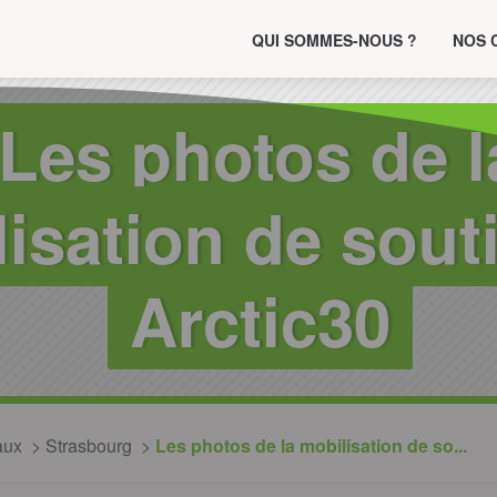
QUI SOMMES-NOUS ?
NOS 
Les photos de l
isation de sout
Arctic30
aux
Strasbourg
Les photos de la mobilisation de so...