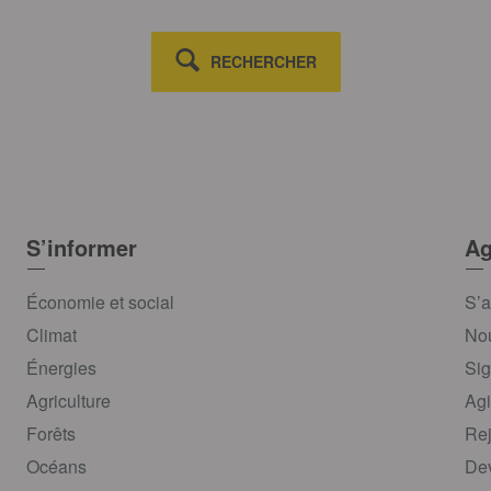
RECHERCHER
S’informer
Ag
Économie et social
S’a
Climat
Nou
Énergies
Sig
Agriculture
Agi
Forêts
Rej
Océans
Dev