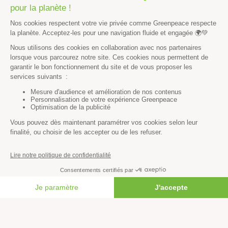
Histoire & victoires
Les bateaux de Greenpeace
S’informer
Économie et social
Climat
Énergies
Agriculture
Forêts
Océans
Transports
FAIRE UN DON
Paix et justice
Toutes nos actus
Tous nos communiqués de presse