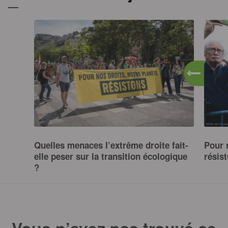
Quelles menaces l’extrême droite fait-
Pour 
elle peser sur la transition écologique
résist
?
SUR CE SUJET
Vous n’avez pas trouvé ce