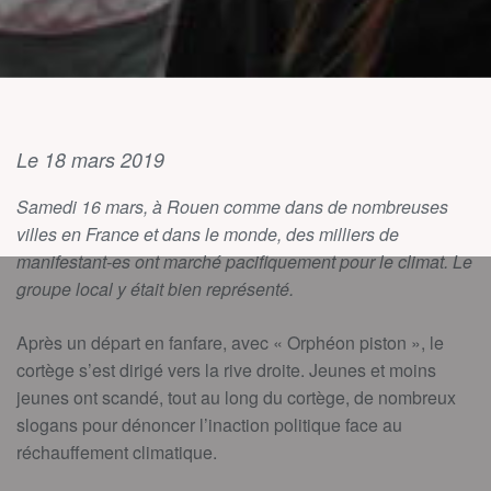
Le 18 mars 2019
Samedi 16 mars, à Rouen comme dans de nombreuses
villes en France et dans le monde, des milliers de
manifestant-es ont marché pacifiquement pour le climat. Le
groupe local y était bien représenté.
Après un départ en fanfare, avec « Orphéon piston », le
cortège s’est dirigé vers la rive droite. Jeunes et moins
jeunes ont scandé, tout au long du cortège, de nombreux
slogans pour dénoncer l’inaction politique face au
réchauffement climatique.