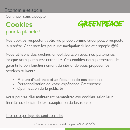
Économie et social
Climat
Énergies
Agriculture
Forêts
Océans
Transports
Paix et justice
Toutes nos actus
Tous nos communiqués de presse
Tous nos rapports
Agir