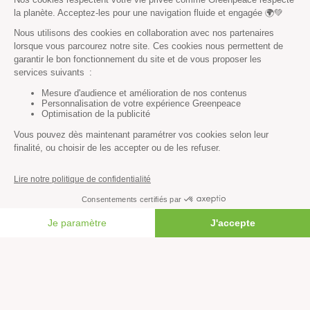
Climat
Énergies
Agriculture
Forêts
Océans
Transports
Paix et justice
Toutes nos actus
Tous nos communiqués de presse
Tous nos rapports
FAIRE UN DON
Agir
S’abonner à la newsletter
Nous suivre sur les réseaux