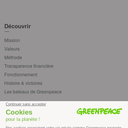
Découvrir
Mission
Valeurs
Méthode
Transparence financière
Fonctionnement
Histoire & victoires
Les bateaux de Greenpeace
S’informer
Économie et social