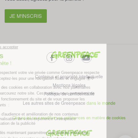
JE M'INSCRIS
facebook
instagram
youtube
Contenus et propriété intellectuelle
Mentions légales
Politique de confidentialité
Les autres sites de Greenpeace
dans le monde
Cliquez-ici pour modifier vos préférences en matière de cookies
Greenpeace