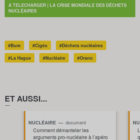
A TELECHARGER | LA CRISE MONDIALE DES DÉCHETS
NUCLÉAIRES
#Bure
#Cigéo
#Déchets nucléaires
#La Hague
#Nucléaire
#Orano
ET AUSSI...
NUCLÉAIRE —
document
NU
Comment démanteler les
L
arguments pro-nucléaire à l’apéro
q