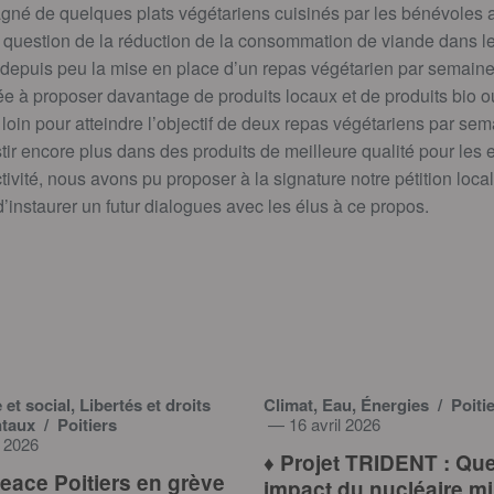
gné de quelques plats végétariens cuisinés par les bénévoles 
a question de la réduction de la consommation de viande dans l
puis peu la mise en place d’un repas végétarien par semaine 
e à proposer davantage de produits locaux et de produits bio o
 loin pour atteindre l’objectif de deux repas végétariens par se
tir encore plus dans des produits de meilleure qualité pour les 
tivité, nous avons pu proposer à la signature notre pétition local
instaurer un futur dialogues avec les élus à ce propos.
t social, Libertés et droits
Climat, Eau, Énergies
/ Poiti
ntaux
/ Poitiers
— 16 avril 2026
 2026
♦️ Projet TRIDENT : Que
ace Poitiers en grève
impact du nucléaire mil