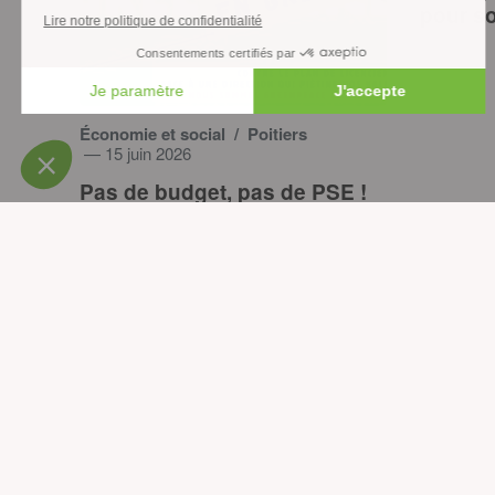
pour so
Économie et social
/ Poitiers
— 15 juin 2026
Pas de budget, pas de PSE !
Vous 