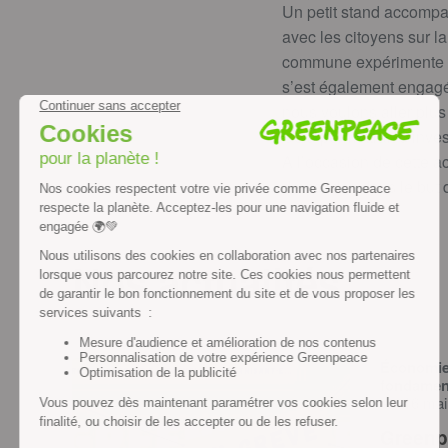
Un petit stand accompa
avec les citoyens sur l
commune expérimente de
s’est également engagé
nous voulons aller plus
Cela permettrait d’inves
A l’occasion de cette ac
demandes dans le but d’
Nos actualités
Économie e
fondame
— 16 mai
Greenpe