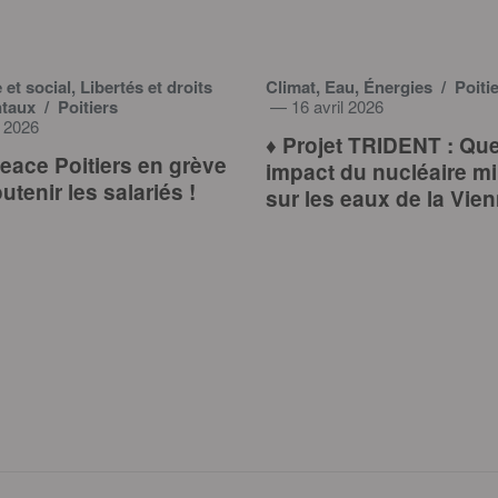
t social, Libertés et droits
Climat, Eau, Énergies
/ Poiti
ntaux
/ Poitiers
— 16 avril 2026
 2026
♦️ Projet TRIDENT : Que
ace Poitiers en grève
impact du nucléaire mil
utenir les salariés !
sur les eaux de la Vie