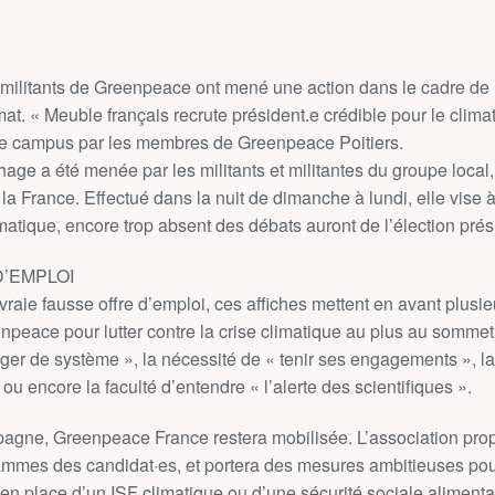
 militants de Greenpeace ont mené une action dans le cadre de l
mat. « Meuble français recrute président.e crédible pour le climat
le campus par les membres de Greenpeace Poitiers.
age a été menée par les militants et militantes du groupe local
la France. Effectué dans la nuit de dimanche à lundi, elle vise à
matique, encore trop absent des débats auront de l’élection prési
D’EMPLOI
vraie fausse offre d’emploi, ces affiches mettent en avant plusie
npeace pour lutter contre la crise climatique au plus au sommet d
ger de système », la nécessité de « tenir ses engagements », la 
ou encore la faculté d’entendre « l’alerte des scientifiques ».
pagne, Greenpeace France restera mobilisée. L’association pr
mes des candidat·es, et portera des mesures ambitieuses pour l
n place d’un ISF climatique ou d’une sécurité sociale alimenta