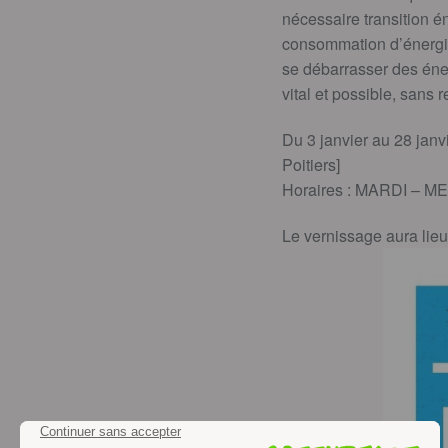
nécessaire transition én
consommation d’énergie
se débarrasser des éner
vital et possible, sans r
Du 3 janvier au 28 janvi
Poitiers]
Horaires : MARDI – M
Le vernissage aura lieu 