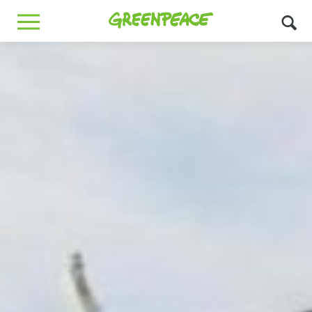
Greenpeace
MENU