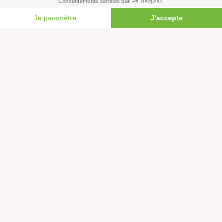
Économie et social
FAIRE UN DON
Climat
Énergies
Agriculture
Forêts
Océans
Transports
Paix et justice
Toutes nos actus
Tous nos communiqués de presse
Tous nos rapports
Agir
S’abonner à la newsletter