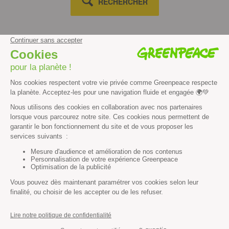
RECHERCHER
Découvrir
Mission
Valeurs
Méthode
Transparence financière
Fonctionnement
Histoire & victoires
Les bateaux de Greenpeace
S’informer