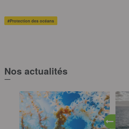
#Protection des océans
Nos actualités
T