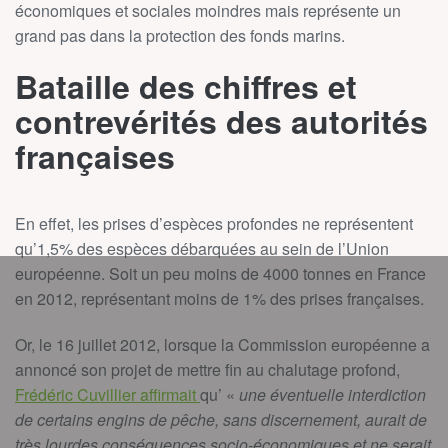
économiques et sociales moindres mais représente un
grand pas dans la protection des fonds marins.
Bataille des chiffres et
contrevérités des autorités
françaises
En effet, les prises d’espèces profondes ne représentent
qu’1,5% des espèces débarquées au sein de l’Union
européenne. Soit un peu moins de 4000 tonnes en France
en 2012, représentant moins de 1% des prises françaises.
Or, le 16 juillet 2012, lorsque la Commission européenne a
annoncé son projet de mettre fin au chalutage profond,
Frédéric Cuvillier affirmait
qu’ «
une éventuelle interdiction
de certains engins de pêche, sans discernement, aurait de
très lourdes conséquences socio-économiques et ne serait