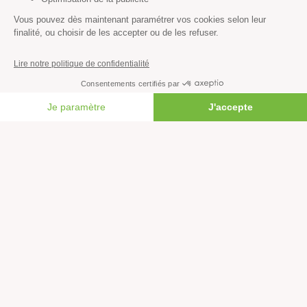
Faire un legs à notre association
Philanthropie et mécénat
Rejoindre notre équipe salariée
Vous êtes lanceur d’alerte?
Nous contacter
FAIRE UN DON
Newsletter
L'actualité environnementale décryptée : découvrez la
newsletter de Greenpeace.
Rejoignez plus d'un million de personnes en France et,
vous aussi, agissez pour la planète !
JE M'INSCRIS