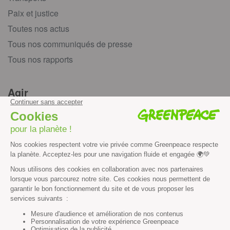
Paix et justice
Toutes nos actus
Tous nos communiqués de presse
Tous nos rapports
Agir
S’abonner à la newsletter
Nous suivre sur les réseaux
Signer nos pétitions
Agir au quotidien
Rejoindre un groupe local
Devenir bénévole
Faire un don
Créer une cagnotte solidaire