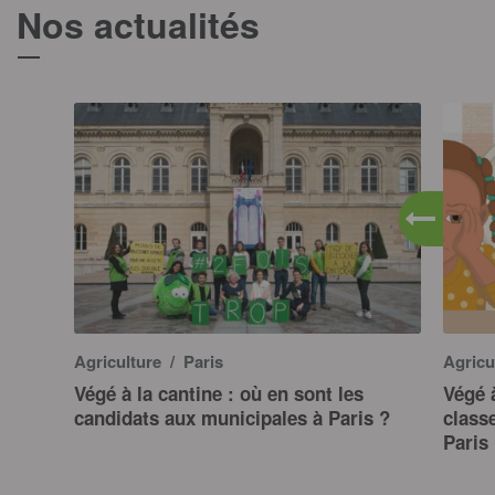
Nos actualités
T
Agriculture
/ Paris
Agricu
Végé à la cantine : où en sont les
Végé à
candidats aux municipales à Paris ?
class
Paris