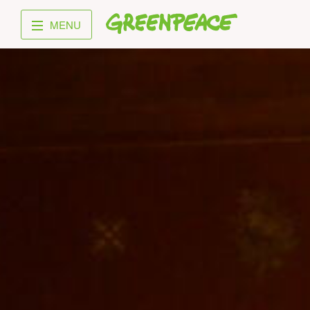
Greenpeace
MENU