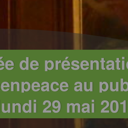
ée de présentat
enpeace au publ
lundi 29 mai 20