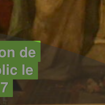
ion de
ic le
17