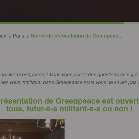
aux
Paris
Soirée de présentation de Greenpeac...
nnaître Greenpeace ? Vous vous posez des questions au sujet d
riez vous impliquer dans Greenpeace mais vous ne savez pas
présentation de Greenpeace est ouverte
tous, futur-e-s militant-e-s ou non !